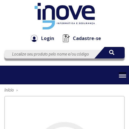
Componen
Empresa
Automação
Cabos
e Acessór
Login
Cadastre-se
Início
>