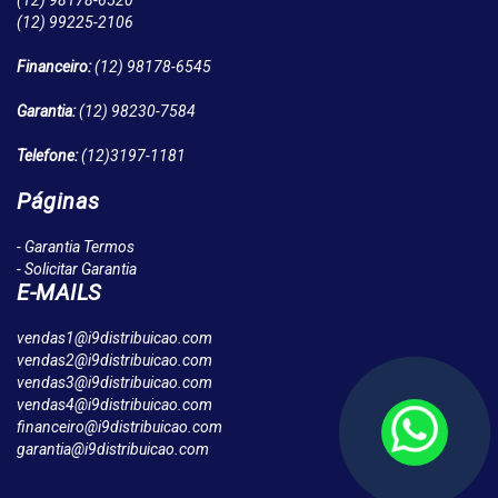
(12)
98178-6520
(12)
99225-2106
Financeiro:
(12)
98178-6545
Garantia:
(12)
98230-7584
Telefone:
(12)
3197-1181
Páginas
- Garantia Termos
- Solicitar Garantia
E-MAILS
vendas1@i9distribuicao.com
vendas2@i9distribuicao.com
vendas3@i9distribuicao.com
vendas4@i9distribuicao.com
financeiro@i9distribuicao.com
garantia@i9distribuicao.com