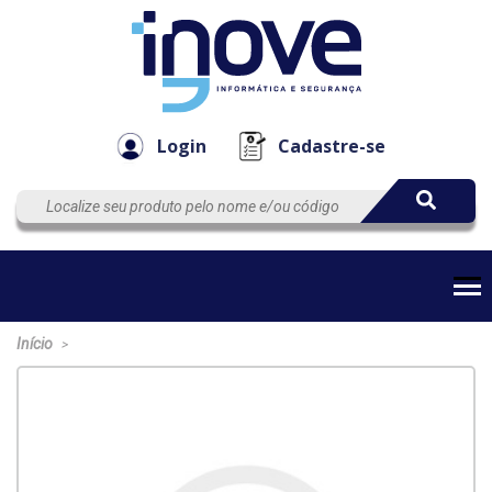
Componen
Empresa
Automação
Cabos
e Acessór
Login
Cadastre-se
Início
>