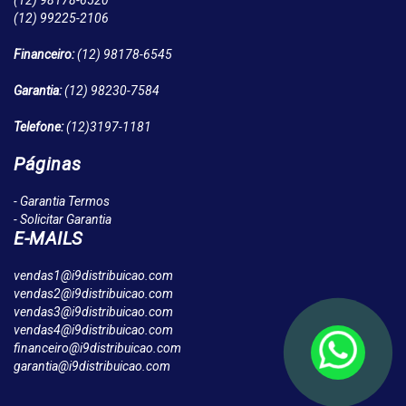
(12)
98178-6520
(12)
99225-2106
Financeiro:
(12)
98178-6545
Garantia:
(12)
98230-7584
Telefone:
(12)
3197-1181
Páginas
- Garantia Termos
- Solicitar Garantia
E-MAILS
vendas1@i9distribuicao.com
vendas2@i9distribuicao.com
vendas3@i9distribuicao.com
vendas4@i9distribuicao.com
financeiro@i9distribuicao.com
garantia@i9distribuicao.com