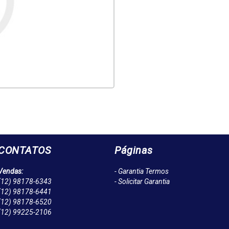
CONTATOS
Páginas
Vendas:
- Garantia Termos
(12)
98178-6343
- Solicitar Garantia
(12)
98178-6441
(12)
98178-6520
(12)
99225-2106