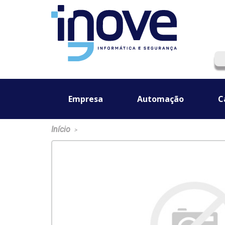
Empresa
Automação
C
Início
>