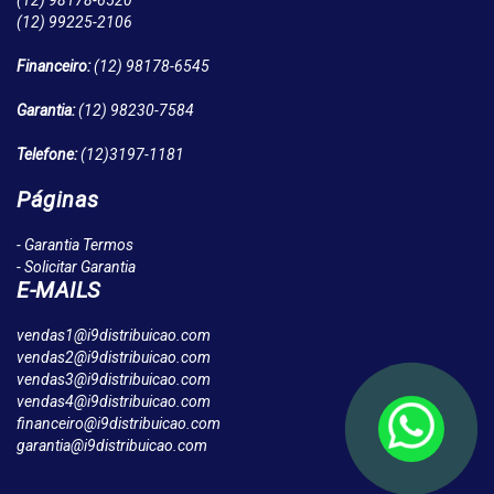
(12)
98178-6520
(12)
99225-2106
Financeiro:
(12)
98178-6545
Garantia:
(12)
98230-7584
Telefone:
(12)
3197-1181
Páginas
- Garantia Termos
- Solicitar Garantia
E-MAILS
vendas1@i9distribuicao.com
vendas2@i9distribuicao.com
vendas3@i9distribuicao.com
vendas4@i9distribuicao.com
financeiro@i9distribuicao.com
garantia@i9distribuicao.com