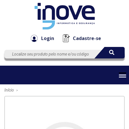
Componen
Empresa
Automação
Cabos
e Acessór
Login
Cadastre-se
Início
>