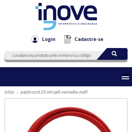
Componen
Empresa
Automação
Cabos
e Acessór
Login
Cadastre-se
Início
patch-cord-25-mt-cat5-vermelho-md9
>