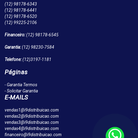
(12)
98178-6343
(12)
98178-6441
(12)
98178-6520
(12)
99225-2106
Financeiro:
(12)
98178-6545
Garantia:
(12)
98230-7584
Telefone:
(12)
3197-1181
Páginas
- Garantia Termos
- Solicitar Garantia
E-MAILS
vendas1@i9distribuicao.com
vendas2@i9distribuicao.com
vendas3@i9distribuicao.com
vendas4@i9distribuicao.com
financeiro@i9distribuicao.com