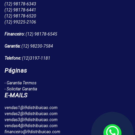
(12)
98178-6343
(12)
98178-6441
(12)
98178-6520
(12)
99225-2106
Financeiro:
(12)
98178-6545
Garantia:
(12)
98230-7584
Telefone:
(12)
3197-1181
Páginas
- Garantia Termos
- Solicitar Garantia
E-MAILS
vendas1@i9distribuicao.com
vendas2@i9distribuicao.com
vendas3@i9distribuicao.com
vendas4@i9distribuicao.com
financeiro@i9distribuicao.com