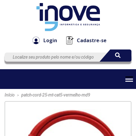
Componen
Empresa
Automação
Cabos
e Acessór
Login
Cadastre-se
Início
patch-cord-25-mt-cat5-vermelho-md9
>