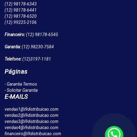
(12)
98178-6343
(12)
98178-6441
(12)
98178-6520
(12)
99225-2106
Financeiro:
(12)
98178-6545
Garantia:
(12)
98230-7584
Telefone:
(12)
3197-1181
Páginas
- Garantia Termos
- Solicitar Garantia
E-MAILS
vendas1@i9distribuicao.com
vendas2@i9distribuicao.com
vendas3@i9distribuicao.com
vendas4@i9distribuicao.com
financeiro@i9distribuicao.com