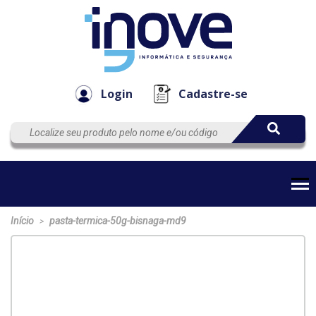
Componen
Empresa
Automação
Cabos
e Acessór
Login
Cadastre-se
Início
pasta-termica-50g-bisnaga-md9
>