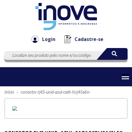
Componen
Empresa
Automação
Cabos
e Acessór
Login
Cadastre-se
Início
conector-rj45-unid-azul-cat6-fcrj45a6n-
>