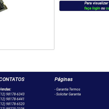
Para visualizar
faça login
ou
c
CONTATOS
Páginas
Vendas:
- Garantia Termos
(12)
98178-6343
- Solicitar Garantia
(12)
98178-6441
(12)
98178-6520
(12)
99225-2106