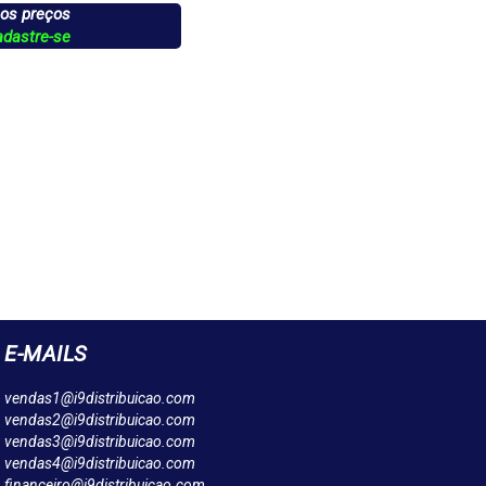
 os preços
adastre-se
E-MAILS
vendas1@i9distribuicao.com
vendas2@i9distribuicao.com
vendas3@i9distribuicao.com
vendas4@i9distribuicao.com
financeiro@i9distribuicao.com