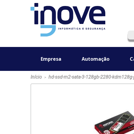
Empresa
Automação
C
Início
hd-ssd-m2-sata-3-128gb-2280-kdm128g-
>