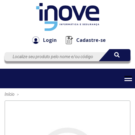
Componen
Empresa
Automação
Cabos
e Acessór
Login
Cadastre-se
Início
>