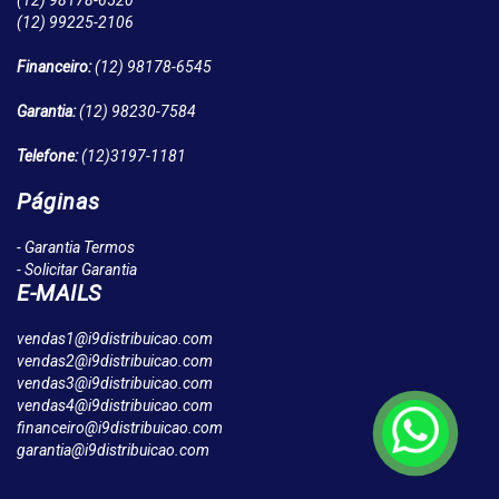
(12)
98178-6520
(12)
99225-2106
Financeiro:
(12)
98178-6545
Garantia:
(12)
98230-7584
Telefone:
(12)
3197-1181
Páginas
- Garantia Termos
- Solicitar Garantia
E-MAILS
vendas1@i9distribuicao.com
vendas2@i9distribuicao.com
vendas3@i9distribuicao.com
vendas4@i9distribuicao.com
financeiro@i9distribuicao.com
garantia@i9distribuicao.com