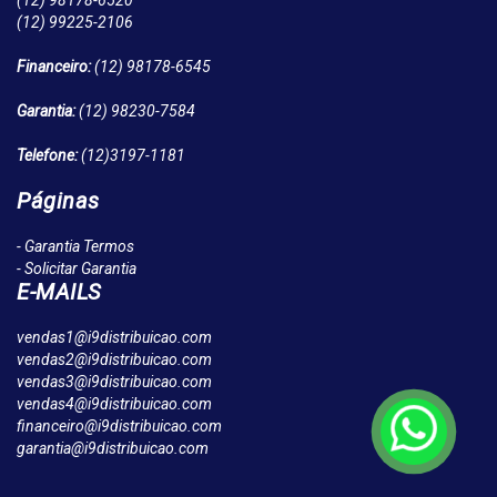
(12)
98178-6520
(12)
99225-2106
Financeiro:
(12)
98178-6545
Garantia:
(12)
98230-7584
Telefone:
(12)
3197-1181
Páginas
- Garantia Termos
- Solicitar Garantia
E-MAILS
vendas1@i9distribuicao.com
vendas2@i9distribuicao.com
vendas3@i9distribuicao.com
vendas4@i9distribuicao.com
financeiro@i9distribuicao.com
garantia@i9distribuicao.com