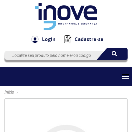
Componen
Empresa
Automação
Cabos
e Acessór
Login
Cadastre-se
Início
>