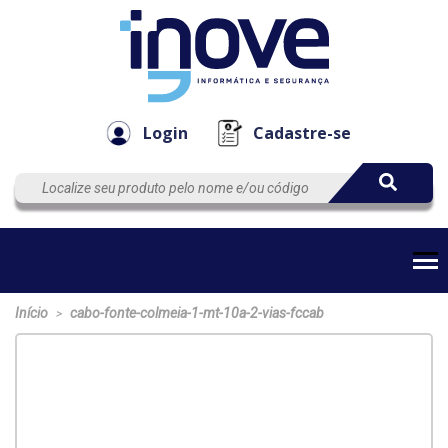
Componen
Empresa
Automação
Cabos
e Acessór
Login
Cadastre-se
Início
cabo-fonte-colmeia-1-mt-10a-2-vias-fccab
>