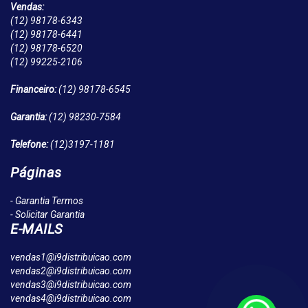
Vendas:
(12)
98178-6343
(12)
98178-6441
(12)
98178-6520
(12)
99225-2106
Financeiro:
(12)
98178-6545
Garantia:
(12)
98230-7584
Telefone:
(12)
3197-1181
Páginas
- Garantia Termos
- Solicitar Garantia
E-MAILS
vendas1@i9distribuicao.com
vendas2@i9distribuicao.com
vendas3@i9distribuicao.com
vendas4@i9distribuicao.com