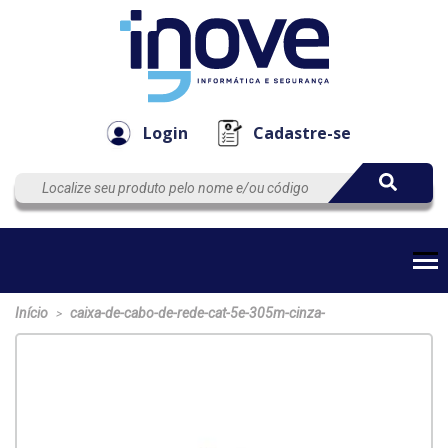
Componen
Empresa
Automação
Cabos
e Acessór
Login
Cadastre-se
Início
caixa-de-cabo-de-rede-cat-5e-305m-cinza-
>