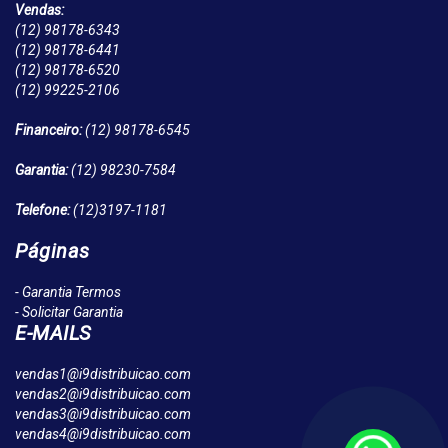
Vendas:
(12)
98178-6343
(12)
98178-6441
(12)
98178-6520
(12)
99225-2106
Financeiro:
(12)
98178-6545
Garantia:
(12)
98230-7584
Telefone:
(12)
3197-1181
Páginas
- Garantia Termos
- Solicitar Garantia
E-MAILS
vendas1@i9distribuicao.com
vendas2@i9distribuicao.com
vendas3@i9distribuicao.com
vendas4@i9distribuicao.com