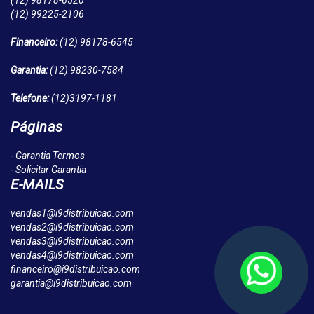
(12)
98178-6520
(12)
99225-2106
Financeiro:
(12)
98178-6545
Garantia:
(12)
98230-7584
Telefone:
(12)
3197-1181
Páginas
- Garantia Termos
- Solicitar Garantia
E-MAILS
vendas1@i9distribuicao.com
vendas2@i9distribuicao.com
vendas3@i9distribuicao.com
vendas4@i9distribuicao.com
financeiro@i9distribuicao.com
garantia@i9distribuicao.com