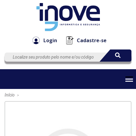
Componen
Empresa
Automação
Cabos
e Acessór
Login
Cadastre-se
Início
>