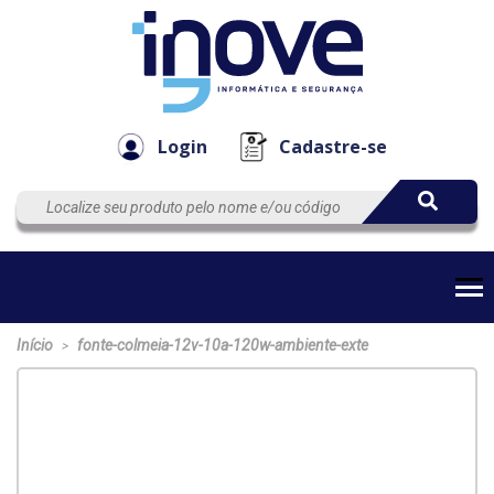
Componen
Empresa
Automação
Cabos
e Acessór
Login
Cadastre-se
Início
fonte-colmeia-12v-10a-120w-ambiente-exte
>