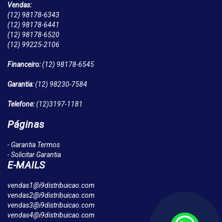
Vendas:
(12)
98178-6343
(12)
98178-6441
(12)
98178-6520
(12)
99225-2106
Financeiro:
(12)
98178-6545
Garantia:
(12)
98230-7584
Telefone:
(12)
3197-1181
Páginas
- Garantia Termos
- Solicitar Garantia
E-MAILS
vendas1@i9distribuicao.com
vendas2@i9distribuicao.com
vendas3@i9distribuicao.com
vendas4@i9distribuicao.com