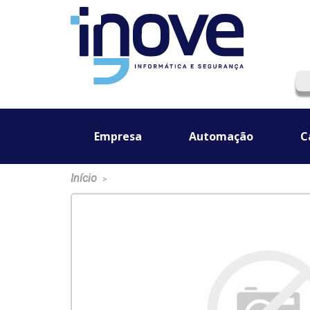
Empresa
Automação
C
Início
>