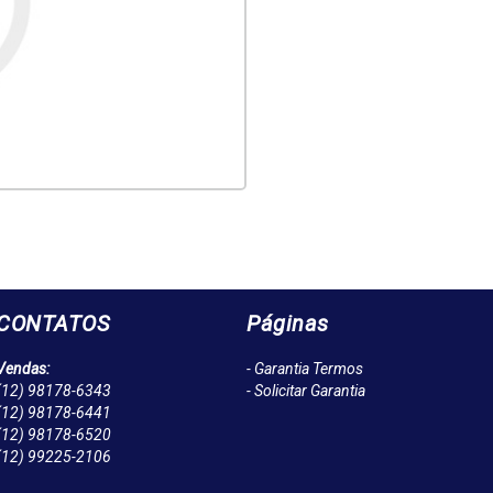
CONTATOS
Páginas
Vendas:
- Garantia Termos
(12)
98178-6343
- Solicitar Garantia
(12)
98178-6441
(12)
98178-6520
(12)
99225-2106