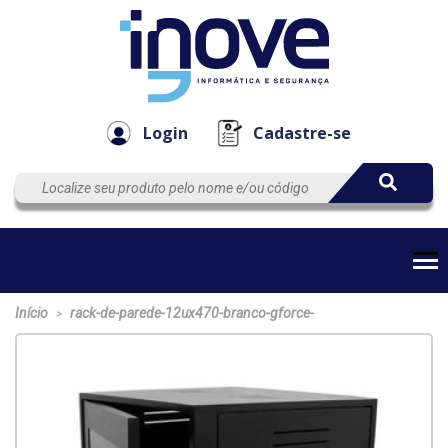
Componen
Empresa
Automação
Cabos
e Acessór
Login
Cadastre-se
Início
rack-de-parede-12ux470-branco-gforce-
>