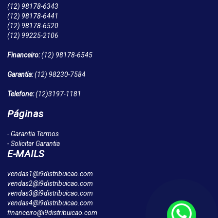
(12)
98178-6343
(12)
98178-6441
(12)
98178-6520
(12)
99225-2106
Financeiro:
(12)
98178-6545
Garantia:
(12)
98230-7584
Telefone:
(12)
3197-1181
Páginas
- Garantia Termos
- Solicitar Garantia
E-MAILS
vendas1@i9distribuicao.com
vendas2@i9distribuicao.com
vendas3@i9distribuicao.com
vendas4@i9distribuicao.com
financeiro@i9distribuicao.com