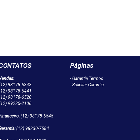
CONTATOS
Páginas
Vendas:
- Garantia Termos
(12)
98178-6343
- Solicitar Garantia
(12)
98178-6441
(12)
98178-6520
(12)
99225-2106
Financeiro:
(12)
98178-6545
Garantia:
(12)
98230-7584