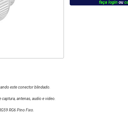
faça login
ou
c
zando este conector blindado.
captura, antenas, audio e video.
RG59 RG6 Pino Fixo.