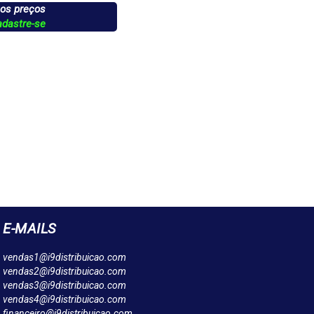
 os preços
adastre-se
E-MAILS
vendas1@i9distribuicao.com
vendas2@i9distribuicao.com
vendas3@i9distribuicao.com
vendas4@i9distribuicao.com
financeiro@i9distribuicao.com