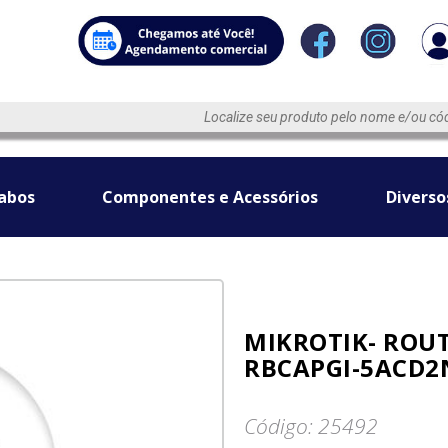
abos
Componentes e Acessórios
Diverso
MIKROTIK- ROU
RBCAPGI-5ACD2N
Código: 25492