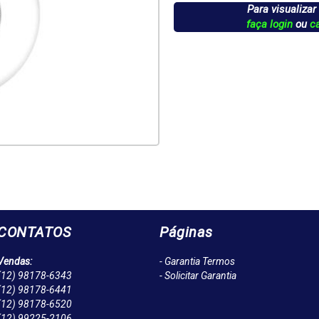
Para visualizar
faça login
ou
c
CONTATOS
Páginas
Vendas:
- Garantia Termos
(12)
98178-6343
- Solicitar Garantia
(12)
98178-6441
(12)
98178-6520
(12)
99225-2106