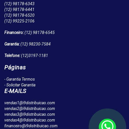
(12)
98178-6343
(12)
98178-6441
(12)
98178-6520
(12)
99225-2106
Financeiro:
(12)
98178-6545
Garantia:
(12)
98230-7584
Telefone:
(12)
3197-1181
Páginas
- Garantia Termos
- Solicitar Garantia
E-MAILS
vendas1@i9distribuicao.com
vendas2@i9distribuicao.com
vendas3@i9distribuicao.com
vendas4@i9distribuicao.com
financeiro@i9distribuicao.com