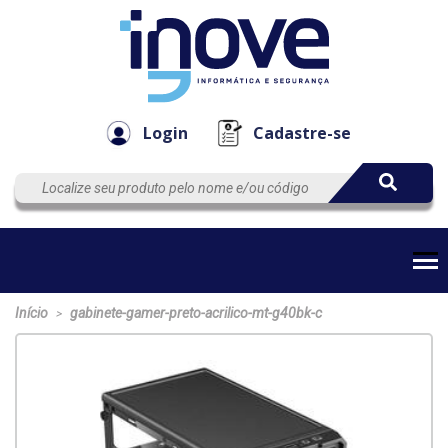
Componen
Empresa
Automação
Cabos
e Acessór
Login
Cadastre-se
Início
gabinete-gamer-preto-acrilico-mt-g40bk-c
>