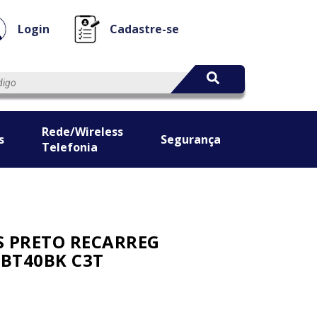
Login
Cadastre-se
Rede/Wireless
s
Segurança
Telefonia
S PRETO RECARREG
BT40BK C3T