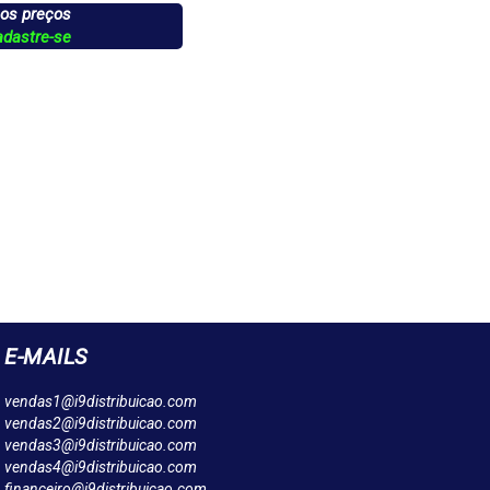
 os preços
adastre-se
E-MAILS
vendas1@i9distribuicao.com
vendas2@i9distribuicao.com
vendas3@i9distribuicao.com
vendas4@i9distribuicao.com
financeiro@i9distribuicao.com