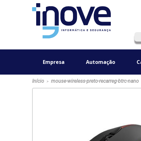
Empresa
Automação
C
Início
mouse-wireless-preto-recarreg-btrc-nano
>