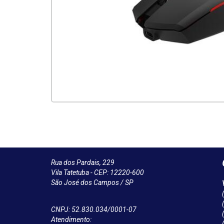
Rua dos Pardais, 229
Vila Tatetuba - CEP: 12220-600
São José dos Campos / SP
CNPJ: 52.830.034/0001-07
Atendimento: