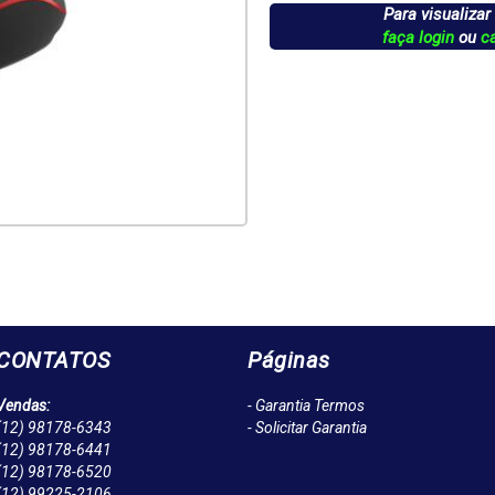
Para visualizar
faça login
ou
c
CONTATOS
Páginas
Vendas:
- Garantia Termos
(12)
98178-6343
- Solicitar Garantia
(12)
98178-6441
(12)
98178-6520
(12)
99225-2106