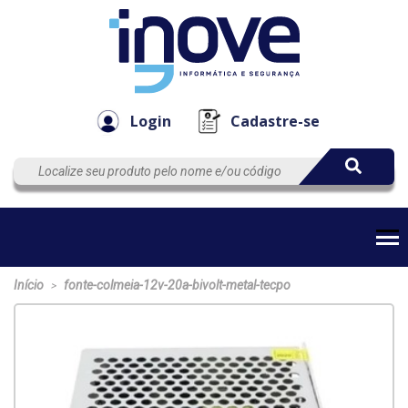
Componen
Empresa
Automação
Cabos
e Acessór
Login
Cadastre-se
Início
fonte-colmeia-12v-20a-bivolt-metal-tecpo
>