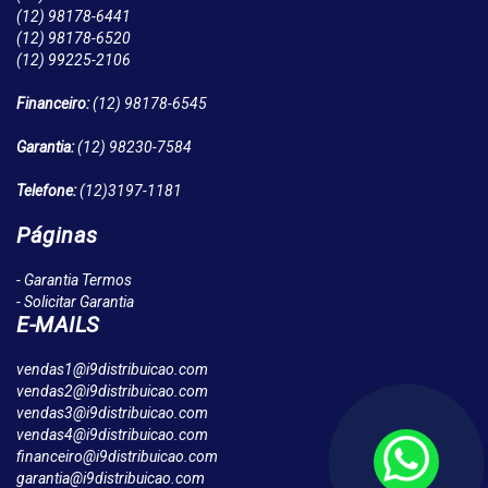
(12)
98178-6441
(12)
98178-6520
(12)
99225-2106
Financeiro:
(12)
98178-6545
Garantia:
(12)
98230-7584
Telefone:
(12)
3197-1181
Páginas
- Garantia Termos
- Solicitar Garantia
E-MAILS
vendas1@i9distribuicao.com
vendas2@i9distribuicao.com
vendas3@i9distribuicao.com
vendas4@i9distribuicao.com
financeiro@i9distribuicao.com
garantia@i9distribuicao.com