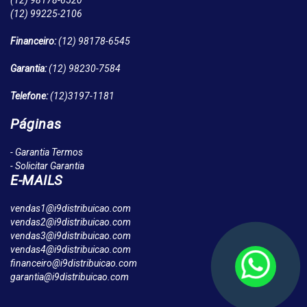
(12)
98178-6520
(12)
99225-2106
Financeiro:
(12)
98178-6545
Garantia:
(12)
98230-7584
Telefone:
(12)
3197-1181
Páginas
- Garantia Termos
- Solicitar Garantia
E-MAILS
vendas1@i9distribuicao.com
vendas2@i9distribuicao.com
vendas3@i9distribuicao.com
vendas4@i9distribuicao.com
financeiro@i9distribuicao.com
garantia@i9distribuicao.com