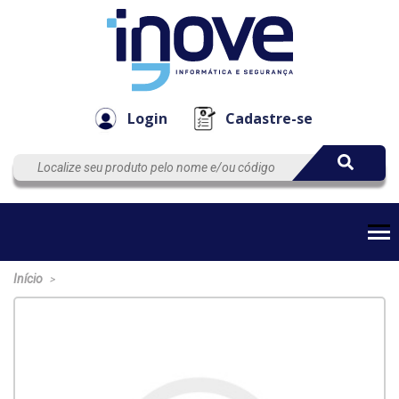
Componen
Empresa
Automação
Cabos
e Acessór
Login
Cadastre-se
Início
>