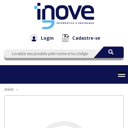
Componen
Empresa
Automação
Cabos
e Acessór
Login
Cadastre-se
Início
>