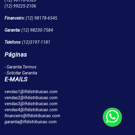
(12)
98178-6520
(12)
99225-2106
Financeiro:
(12)
98178-6545
Garantia:
(12)
98230-7584
Telefone:
(12)
3197-1181
Páginas
- Garantia Termos
- Solicitar Garantia
E-MAILS
vendas1@i9distribuicao.com
vendas2@i9distribuicao.com
vendas3@i9distribuicao.com
vendas4@i9distribuicao.com
financeiro@i9distribuicao.com
garantia@i9distribuicao.com