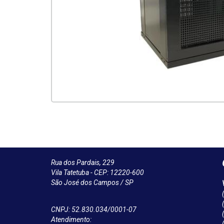
Rua dos Pardais, 229
Vila Tatetuba - CEP: 12220-600
São José dos Campos / SP
CNPJ: 52.830.034/0001-07
Atendimento: