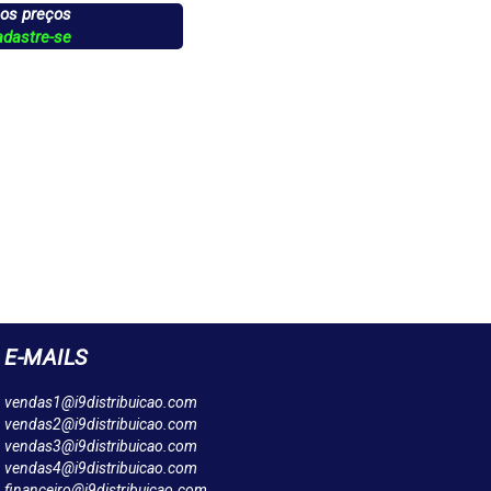
 os preços
adastre-se
E-MAILS
vendas1@i9distribuicao.com
vendas2@i9distribuicao.com
vendas3@i9distribuicao.com
vendas4@i9distribuicao.com
financeiro@i9distribuicao.com