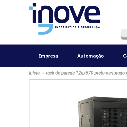
Empresa
Automação
C
Início
rack-de-parede-12ux570-preto-perfurado-
>