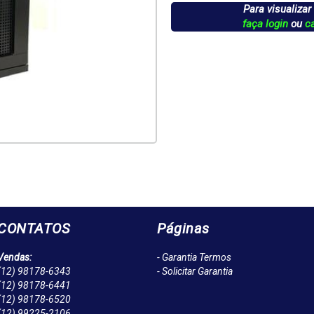
Para visualizar
faça login
ou
c
CONTATOS
Páginas
Vendas:
- Garantia Termos
(12)
98178-6343
- Solicitar Garantia
(12)
98178-6441
(12)
98178-6520
(12)
99225-2106