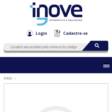
Componen
Empresa
Automação
Cabos
e Acessór
Login
Cadastre-se
Início
>