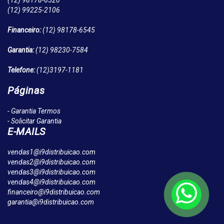
(12)
98178-6520
(12)
99225-2106
Financeiro:
(12)
98178-6545
Garantia:
(12)
98230-7584
Telefone:
(12)
3197-1181
Páginas
- Garantia Termos
- Solicitar Garantia
E-MAILS
vendas1@i9distribuicao.com
vendas2@i9distribuicao.com
vendas3@i9distribuicao.com
vendas4@i9distribuicao.com
financeiro@i9distribuicao.com
garantia@i9distribuicao.com