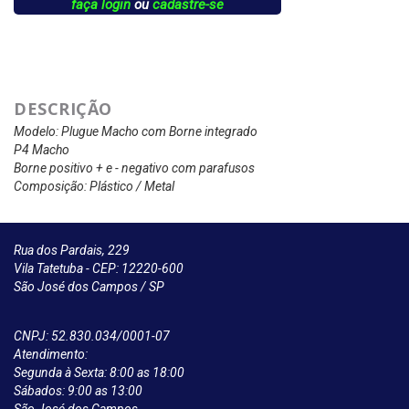
faça login
ou
cadastre-se
DESCRIÇÃO
Modelo: Plugue Macho com Borne integrado
P4 Macho
Borne positivo + e - negativo com parafusos
Composição: Plástico / Metal
Rua dos Pardais, 229
Vila Tatetuba - CEP: 12220-600
São José dos Campos / SP
CNPJ: 52.830.034/0001-07
Atendimento:
Segunda à Sexta: 8:00 as 18:00
Sábados: 9:00 as 13:00