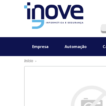
Empresa
Automação
C
Início
>