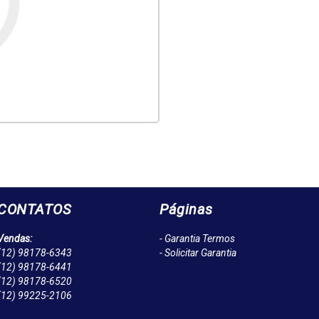
CONTATOS
Páginas
Vendas:
- Garantia Termos
(12)
98178-6343
- Solicitar Garantia
(12)
98178-6441
(12)
98178-6520
(12)
99225-2106