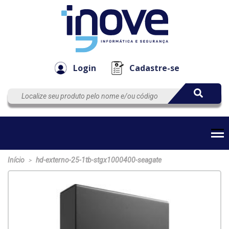
Componen
Empresa
Automação
Cabos
e Acessór
Login
Cadastre-se
Início
hd-externo-25-1tb-stgx1000400-seagate
>