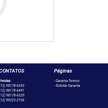
CONTATOS
Páginas
Vendas:
- Garantia Termos
(12)
98178-6343
- Solicitar Garantia
(12)
98178-6441
(12)
98178-6520
(12)
99225-2106