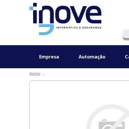
Empresa
Automação
C
Início
>