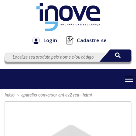
Componen
Empresa
Automação
Cabos
e Acessór
Login
Cadastre-se
Início
aparelho-conversor-ent-av2-rca---hdmi
>