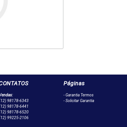
CONTATOS
Páginas
Vendas:
- Garantia Termos
(12)
98178-6343
- Solicitar Garantia
(12)
98178-6441
(12)
98178-6520
(12)
99225-2106