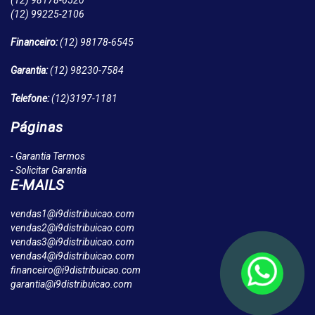
(12)
98178-6520
(12)
99225-2106
Financeiro:
(12)
98178-6545
Garantia:
(12)
98230-7584
Telefone:
(12)
3197-1181
Páginas
- Garantia Termos
- Solicitar Garantia
E-MAILS
vendas1@i9distribuicao.com
vendas2@i9distribuicao.com
vendas3@i9distribuicao.com
vendas4@i9distribuicao.com
financeiro@i9distribuicao.com
garantia@i9distribuicao.com