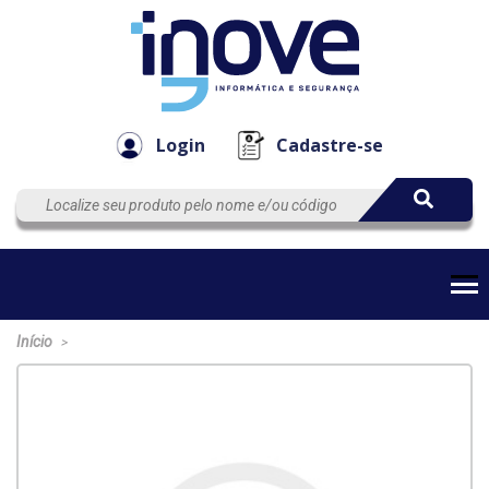
Componen
Empresa
Automação
Cabos
e Acessór
Login
Cadastre-se
Início
>