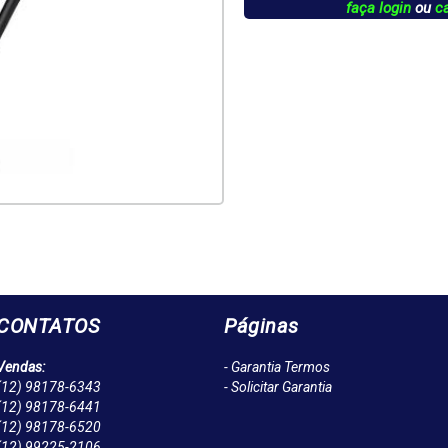
faça login
ou
c
CONTATOS
Páginas
Vendas:
- Garantia Termos
(12)
98178-6343
- Solicitar Garantia
(12)
98178-6441
(12)
98178-6520
(12)
99225-2106