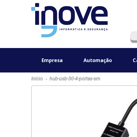
Empresa
Automação
C
Início
hub-usb-30-4-portas-sm
>