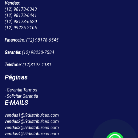
Vendas:
(12)
98178-6343
(12)
98178-6441
(12)
98178-6520
(12)
99225-2106
Financeiro:
(12)
98178-6545
Garantia:
(12)
98230-7584
Telefone:
(12)
3197-1181
Páginas
- Garantia Termos
- Solicitar Garantia
E-MAILS
vendas1@i9distribuicao.com
vendas2@i9distribuicao.com
vendas3@i9distribuicao.com
vendas4@i9distribuicao.com