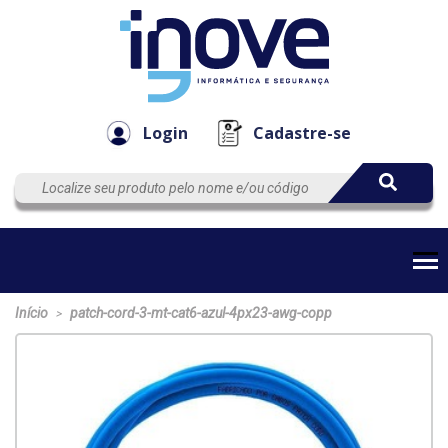
Componen
Empresa
Automação
Cabos
e Acessór
Login
Cadastre-se
Início
patch-cord-3-mt-cat6-azul-4px23-awg-copp
>