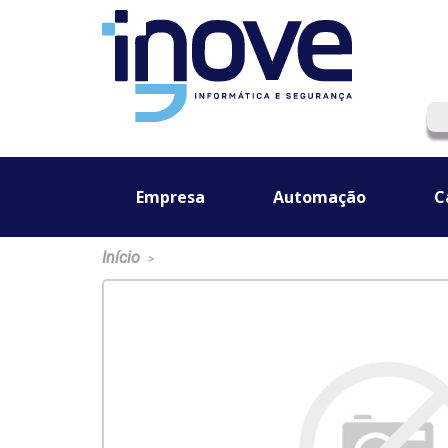
Empresa
Automação
C
Início
>