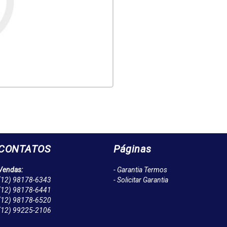
CONTATOS
Páginas
Vendas:
- Garantia Termos
(12)
98178-6343
- Solicitar Garantia
(12)
98178-6441
(12)
98178-6520
(12)
99225-2106