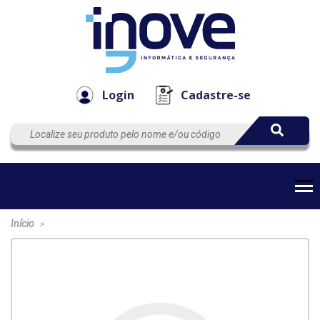
Componen
Empresa
Automação
Cabos
e Acessór
Login
Cadastre-se
Início
>