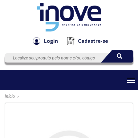
Componen
Empresa
Automação
Cabos
e Acessór
Login
Cadastre-se
Início
>