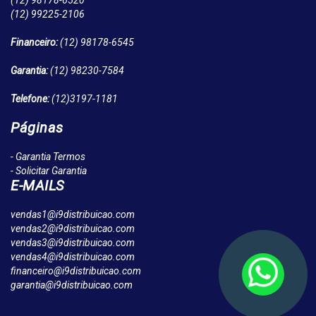
(12)
98178-6520
(12)
99225-2106
Financeiro:
(12)
98178-6545
Garantia:
(12)
98230-7584
Telefone:
(12)
3197-1181
Páginas
- Garantia Termos
- Solicitar Garantia
E-MAILS
vendas1@i9distribuicao.com
vendas2@i9distribuicao.com
vendas3@i9distribuicao.com
vendas4@i9distribuicao.com
financeiro@i9distribuicao.com
garantia@i9distribuicao.com