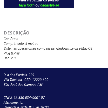
Para visualizar os preços
faça login
ou
cadastre-se
DESCRIÇÃO
Cor: Preto
Comprimento: 5 metros
Sistemas operacionais compatíveis Windows, Linux e Mac OS
Plug & Play
Usb: 2.0
Rua dos Pardais, 229
Vila Tatetuba - CEP: 12220-600
São José dos Campos / SP
CNPJ: 52.830.034/0001-07
Atendimento:
Segunda à Sexta: 8:00 as 18:00