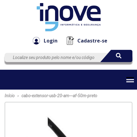
Componen
Empresa
Automação
Cabos
e Acessór
Login
Cadastre-se
Início
cabo-extensor-usb-20-am---af-50m-preto
>