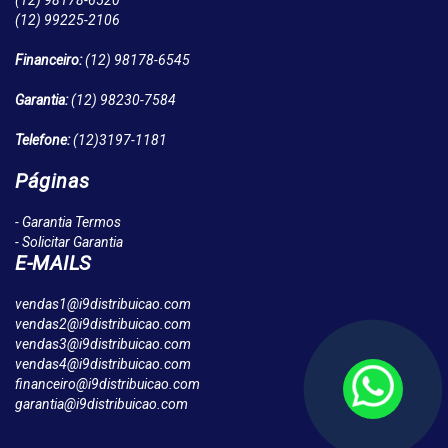
(12)
98178-6520
(12)
99225-2106
Financeiro:
(12)
98178-6545
Garantia:
(12)
98230-7584
Telefone:
(12)
3197-1181
Páginas
- Garantia Termos
- Solicitar Garantia
E-MAILS
vendas1@i9distribuicao.com
vendas2@i9distribuicao.com
vendas3@i9distribuicao.com
vendas4@i9distribuicao.com
financeiro@i9distribuicao.com
garantia@i9distribuicao.com