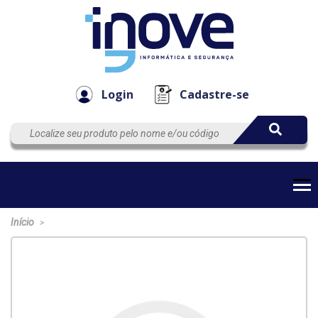
Componen
Empresa
Automação
Cabos
e Acessór
Login
Cadastre-se
Início
>