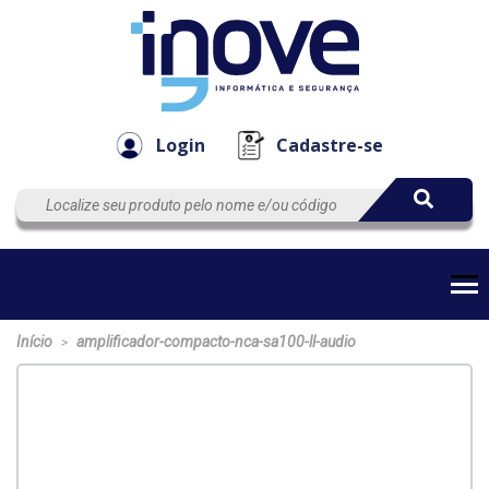
Componen
Empresa
Automação
Cabos
e Acessór
Login
Cadastre-se
Início
amplificador-compacto-nca-sa100-ll-audio
>