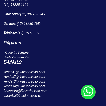
(12)
98178-6520
(12)
99225-2106
Financeiro:
(12)
98178-6545
Garantia:
(12)
98230-7584
Telefone:
(12)
3197-1181
Páginas
- Garantia Termos
- Solicitar Garantia
E-MAILS
vendas1@i9distribuicao.com
vendas2@i9distribuicao.com
vendas3@i9distribuicao.com
vendas4@i9distribuicao.com
financeiro@i9distribuicao.com
garantia@i9distribuicao.com