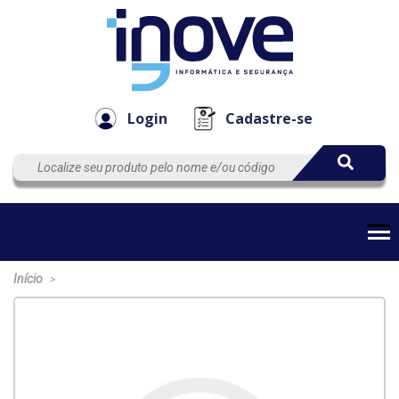
Componen
Empresa
Automação
Cabos
e Acessór
Login
Cadastre-se
Início
>