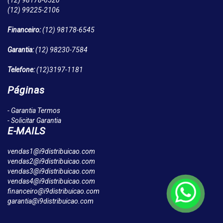
(12)
98178-6520
(12)
99225-2106
Financeiro:
(12)
98178-6545
Garantia:
(12)
98230-7584
Telefone:
(12)
3197-1181
Páginas
- Garantia Termos
- Solicitar Garantia
E-MAILS
vendas1@i9distribuicao.com
vendas2@i9distribuicao.com
vendas3@i9distribuicao.com
vendas4@i9distribuicao.com
financeiro@i9distribuicao.com
garantia@i9distribuicao.com