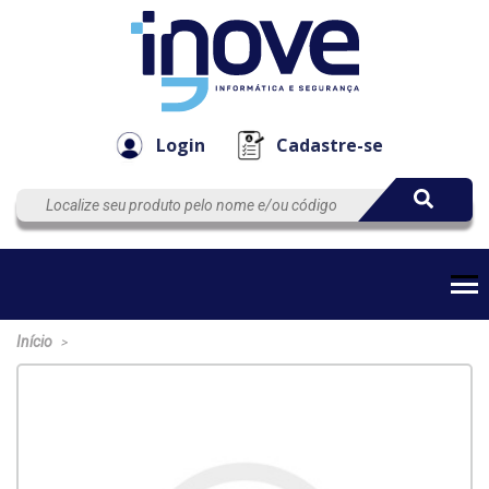
Componen
Empresa
Automação
Cabos
e Acessór
Login
Cadastre-se
Início
>