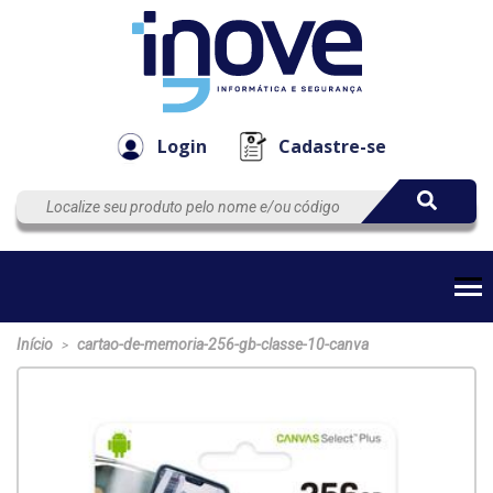
Componen
Empresa
Automação
Cabos
e Acessór
Login
Cadastre-se
Início
cartao-de-memoria-256-gb-classe-10-canva
>