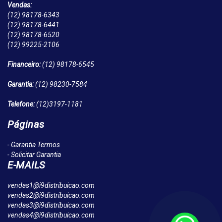
Vendas:
(12)
98178-6343
(12)
98178-6441
(12)
98178-6520
(12)
99225-2106
Financeiro:
(12)
98178-6545
Garantia:
(12)
98230-7584
Telefone:
(12)
3197-1181
Páginas
- Garantia Termos
- Solicitar Garantia
E-MAILS
vendas1@i9distribuicao.com
vendas2@i9distribuicao.com
vendas3@i9distribuicao.com
vendas4@i9distribuicao.com