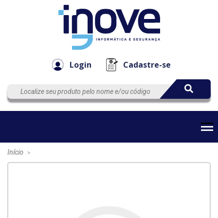
Componen
Empresa
Automação
Cabos
e Acessór
Login
Cadastre-se
Início
>