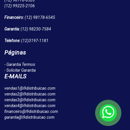
(12)
98178-6520
(12)
99225-2106
Financeiro:
(12)
98178-6545
Garantia:
(12)
98230-7584
Telefone:
(12)
3197-1181
Páginas
- Garantia Termos
- Solicitar Garantia
E-MAILS
vendas1@i9distribuicao.com
vendas2@i9distribuicao.com
vendas3@i9distribuicao.com
vendas4@i9distribuicao.com
financeiro@i9distribuicao.com
garantia@i9distribuicao.com