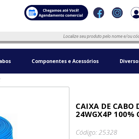
abos
Componentes e Acessórios
Diverso
2
CAIXA DE CABO 
24WGX4P 100% C
Código: 25328