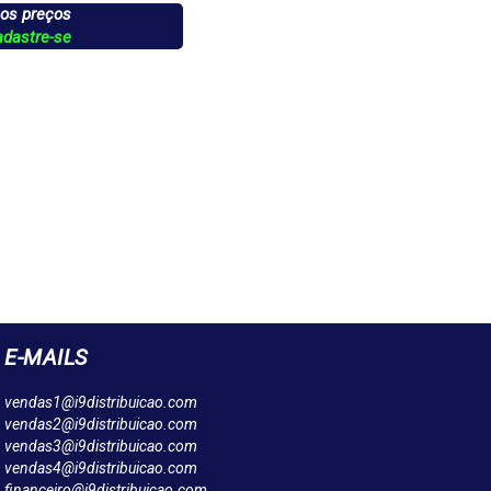
 os preços
adastre-se
E-MAILS
vendas1@i9distribuicao.com
vendas2@i9distribuicao.com
vendas3@i9distribuicao.com
vendas4@i9distribuicao.com
financeiro@i9distribuicao.com