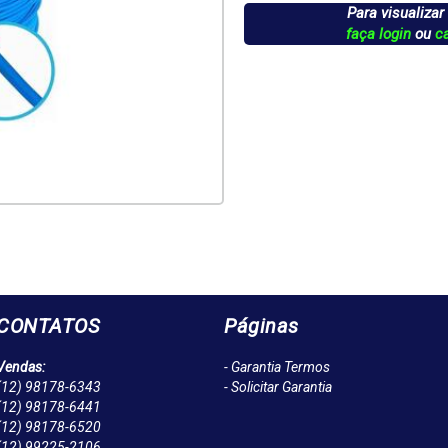
Para visualizar
faça login
ou
c
CONTATOS
Páginas
Vendas:
- Garantia Termos
(12)
98178-6343
- Solicitar Garantia
(12)
98178-6441
(12)
98178-6520
(12)
99225-2106