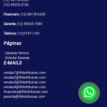
(12)
98178-6520
(12)
99225-2106
Financeiro:
(12)
98178-6545
Garantia:
(12)
98230-7584
Telefone:
(12)
3197-1181
Páginas
- Garantia Termos
- Solicitar Garantia
E-MAILS
vendas1@i9distribuicao.com
vendas2@i9distribuicao.com
vendas3@i9distribuicao.com
vendas4@i9distribuicao.com
financeiro@i9distribuicao.com
garantia@i9distribuicao.com