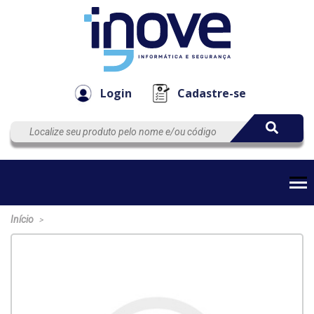
Componen
Empresa
Automação
Cabos
e Acessór
Login
Cadastre-se
Início
>