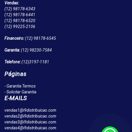
Vendas:
(12)
98178-6343
(12)
98178-6441
(12)
98178-6520
(12)
99225-2106
Financeiro:
(12)
98178-6545
Garantia:
(12)
98230-7584
Telefone:
(12)
3197-1181
Páginas
- Garantia Termos
- Solicitar Garantia
E-MAILS
vendas1@i9distribuicao.com
vendas2@i9distribuicao.com
vendas3@i9distribuicao.com
vendas4@i9distribuicao.com