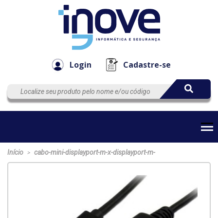
Componen
Empresa
Automação
Cabos
e Acessór
Login
Cadastre-se
Início
cabo-mini-displayport-m-x-displayport-m-
>