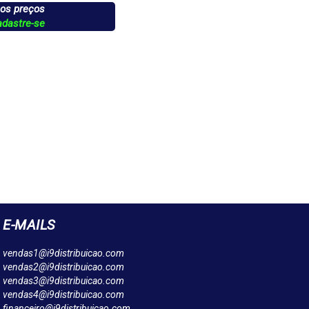
 os preços
adastre-se
E-MAILS
vendas1@i9distribuicao.com
vendas2@i9distribuicao.com
vendas3@i9distribuicao.com
vendas4@i9distribuicao.com
financeiro@i9distribuicao.com