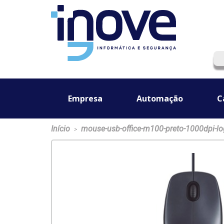
Empresa
Automação
C
Início
mouse-usb-office-m100-preto-1000dpi-lo
>