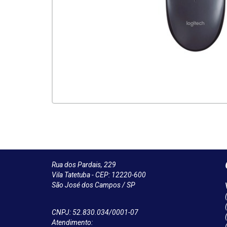
Rua dos Pardais, 229
Vila Tatetuba - CEP: 12220-600
São José dos Campos / SP
CNPJ: 52.830.034/0001-07
Atendimento: