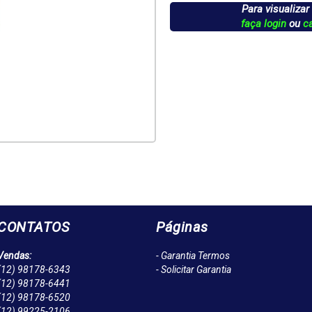
Para visualizar
faça login
ou
c
CONTATOS
Páginas
Vendas:
- Garantia Termos
(12)
98178-6343
- Solicitar Garantia
(12)
98178-6441
(12)
98178-6520
(12)
99225-2106