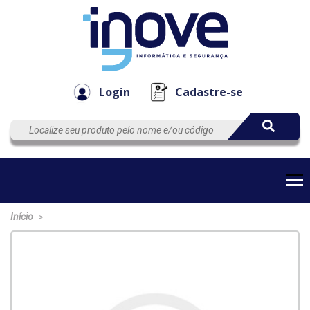
Componen
Empresa
Automação
Cabos
e Acessór
Login
Cadastre-se
Início
>