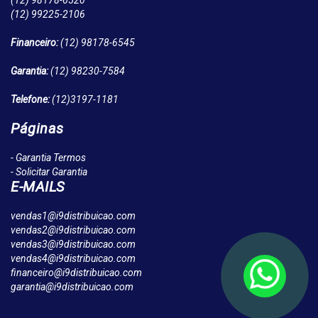
(12)
98178-6520
(12)
99225-2106
Financeiro:
(12)
98178-6545
Garantia:
(12)
98230-7584
Telefone:
(12)
3197-1181
Páginas
- Garantia Termos
- Solicitar Garantia
E-MAILS
vendas1@i9distribuicao.com
vendas2@i9distribuicao.com
vendas3@i9distribuicao.com
vendas4@i9distribuicao.com
financeiro@i9distribuicao.com
garantia@i9distribuicao.com